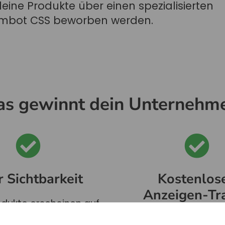
ine Produkte über einen spezialisierten
embot CSS beworben werden.
s gewinnt dein Unternehm
 Sichtbarkeit
Kostenlos
Anzeigen-Tra
odukte erscheinen auf
mehreren
Die Klicks auf den „V