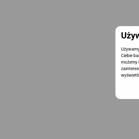
Używ
Używamy c
Ciebie ba
możemy l
zainteres
wyświetla