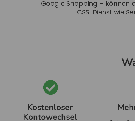
Google Shopping – können de
CSS-Dienst wie S
Wa
Kostenloser
Mehr
Kontowechsel
Deine Pr
Keine Gebühren, keine