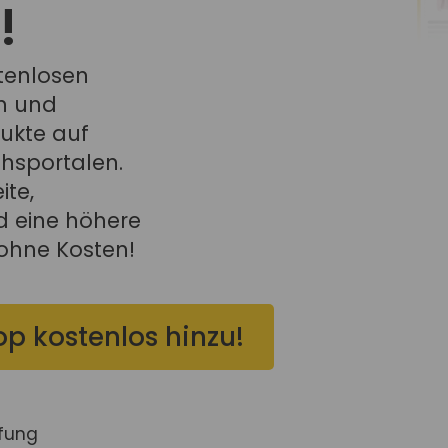
!
tenlosen
n und
dukte auf
chsportalen.
te,
d eine höhere
 ohne Kosten!
p kostenlos hinzu!
fung