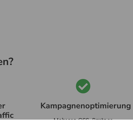
en?
er
Kampagnenoptimierung
ffic
Mehrere CSS-Partner
ermöglichen es, verschiedene
on“-Link,