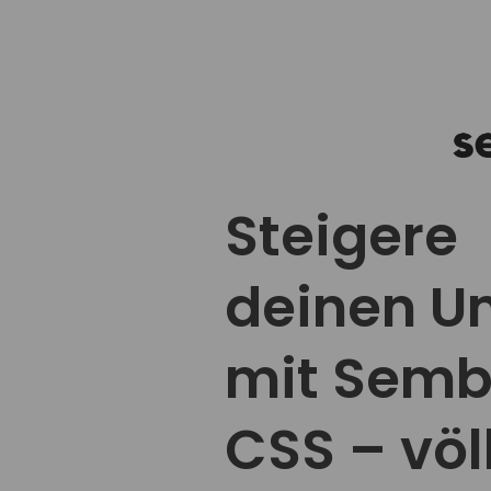
Steigere
deinen U
mit Semb
CSS – völ