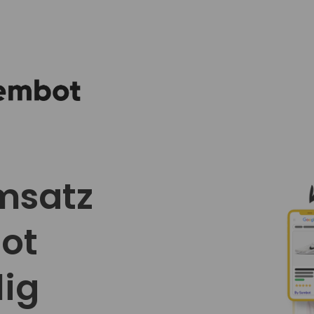
msatz
ot
lig