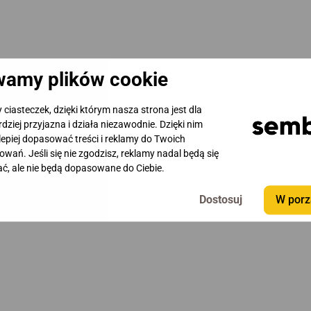
amy plików cookie
iasteczek, dzięki którym nasza strona jest dla
rdziej przyjazna i działa niezawodnie. Dzięki nim
epiej dopasować treści i reklamy do Twoich
owań. Jeśli się nie zgodzisz, reklamy nadal będą się
ć, ale nie będą dopasowane do Ciebie.
W porz