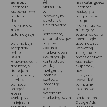
AI
Sembot
marketingowa
Marketer AI
Sembot to
Sembot z
to
wszechstronna
obsługą to
innowacyjny
platforma
kompleksowa
asystent AI
dla
usługa
zintegrowany
marketerów,
marketingowa,
z
które
która łączy
Sembotem,
automatyzuje
zaawansowaną
automatyzujący
i
technologię
rutynowe
optymalizuje
automatyzacji
zadania
kampanie
i sztucznej
marketingowe.
online.
inteligencji z
Wykorzystuje
Dzięki
profesjonalnym
kontekstową
zaawansowanej
wsparciem
wiedzę i
analityce, AI
ekspertów,
inteligentny
i funkcjom
aby
interfejs
optymalizacji,
efektywnie
czatowy,
Sembot
prowadzić
integrując
pomaga
kampanie
się z
osiągać
reklamowe
systemami
lepsze
na
marketingowymi
wyniki przy
platformach
i
mniejszym
Google Ads
analitycznymi.