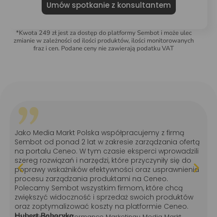
Umów spotkanie z konsultantem
*Kwota 249 zł jest za dostęp do platformy Sembot i może ulec
zmianie w zależności od ilości produktów, ilości monitorowanych
fraz i cen. Podane ceny nie zawierają podatku VAT
"
Jako Media Markt Polska współpracujemy z firmą
Sembot od ponad 2 lat w zakresie zarządzania ofertą
na portalu Ceneo. W tym czasie eksperci wprowadzili
szereg rozwiązań i narzędzi, które przyczyniły się do
poprawy wskaźników efektywności oraz usprawnienia
procesu zarządzania produktami na Ceneo.
Polecamy Sembot wszystkim firmom, które chcą
zwiększyć widoczność i sprzedaż swoich produktów
oraz zoptymalizować koszty na platformie Ceneo.
Hubert Boboryko
Specjalista ds. Performance Marketingu Media Markt