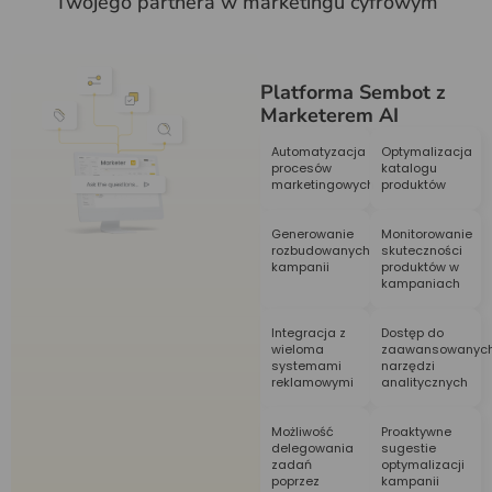
Twojego partnera w marketingu cyfrowym
Platforma Sembot z
Marketerem AI
Automatyzacja
Optymalizacja
procesów
katalogu
marketingowych
produktów
Generowanie
Monitorowanie
rozbudowanych
skuteczności
kampanii
produktów w
kampaniach
Integracja z
Dostęp do
wieloma
zaawansowanyc
systemami
narzędzi
reklamowymi
analitycznych
Możliwość
Proaktywne
delegowania
sugestie
zadań
optymalizacji
poprzez
kampanii