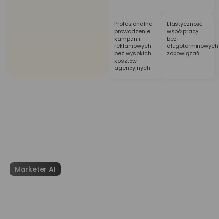
Profesjonalne
Elastyczność
prowadzenie
współpracy
kampanii
bez
reklamowych
długoterminowych
bez wysokich
zobowiązań
kosztów
agencyjnych
Marketer AI
Marketer AI łączy w sobie moc
sztucznej inteligencji z głębokim
zrozumieniem potrzeb współczesnych