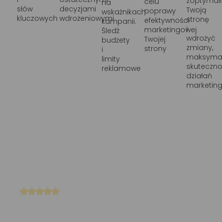
zoptymal
celu
na
słów
decyzjami
Twoją
poprawy
wskaźnikach
kluczowych
wdrożeniowymi
stronę
efektywności
kampanii.
i
marketingowej
Śledź
wdrożyć
Twojej
budżety
zmiany,
strony
i
maksymal
limity
skuteczn
reklamowe
działań
marketin
"Dzięki Sembot z obsługą, mój