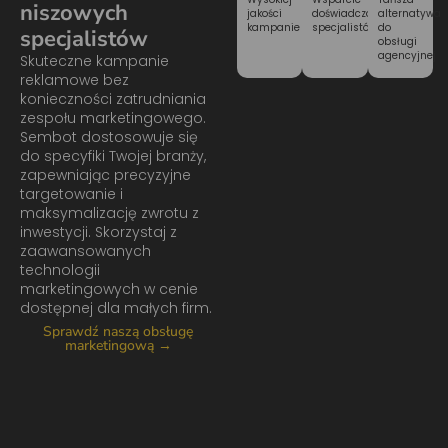
niszowych
alternatywa
jakości
doświadczonych
do
kampanie
specjalistów
specjalistów
obsługi
agencyjnej
Skuteczne kampanie
reklamowe bez
konieczności zatrudniania
zespołu marketingowego.
Sembot dostosowuje się
do specyfiki Twojej branży,
zapewniając precyzyjne
targetowanie i
maksymalizację zwrotu z
inwestycji. Skorzystaj z
zaawansowanych
technologii
marketingowych w cenie
dostępnej dla małych firm.
Sprawdź naszą obsługę
marketingową →