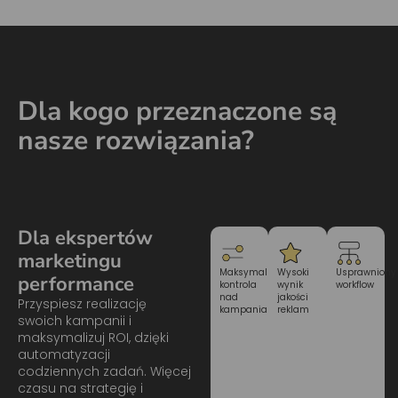
Dla kogo przeznaczone są
nasze rozwiązania?
Dla ekspertów
marketingu
Maksymalna
Wysoki
Usprawniony
performance
kontrola
wynik
workflow
nad
jakości
Przyspiesz realizację
kampaniami
reklam
swoich kampanii i
maksymalizuj ROI, dzięki
automatyzacji
codziennych zadań. Więcej
czasu na strategię i