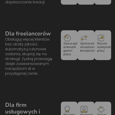
dopieszczanie kreacji
Dla freelancerów
Obsługuj więcej klientów
Wyższa
bez utraty jakości.
Zaoszczędzone
Uproszczone
wydajność
dziesiątki
zarządzanie
Automatyzuj rutynowe
pracy
godzin
kampaniami
zadania, skupiaj się na
pracy
strategii. Zyskaj przewagę
dzięki zaawansowanym
narzędziom AI w
przystępnej cenie.
Dla firm
usługowych i
Tańsza
Wysokiej
Wsparcie