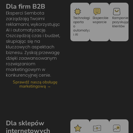
Dla firm B2B
Eksperci Sembota
zarządzają Twoimi
Technologia
Eksperckie
Kampanie
oparta
wsparcie
pozyskujące
reklamami, wykorzystując
o
klientów
AI i automatyzację.
automatyzację
i AI
Oszczędzaj czas i budżet,
skupiając się na
kluczowych aspektach
biznesu. Zyskaj przewagę
dzięki zaawansowanym
rozwiązaniom
marketingowym w
konkurencyjnej cenie.
Sprawdź naszą obsługę
marketingową →
Dla sklepów
internetowych