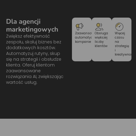
Dla agencji
marketingowych
Zaawansowane,
Obsługa
Więcej
Zwiększ efektywność
automatyczne
większej
czasu
zespołu, skaluj biznes bez
kampanie
liczby
na
klientów
strategię
dodatkowych kosztów.
i
Automatyzuj rutyny, skup
kreatywność
się na strategii i obsłudze
klienta. Oferuj klientom
zaawansowane
rozwiązania AI, zwiększając
wartość usług.