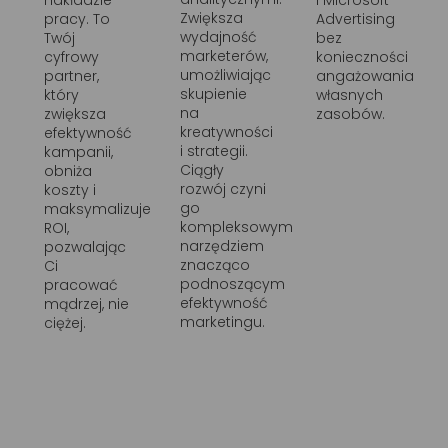
nakładzie
i Microsoft
Zwiększa
pracy. To
Advertising
wydajność
Twój
bez
marketerów,
cyfrowy
konieczności
umożliwiając
partner,
angażowania
skupienie
który
własnych
na
zwiększa
zasobów.
kreatywności
efektywność
i strategii.
kampanii,
Ciągły
obniża
rozwój czyni
koszty i
go
maksymalizuje
kompleksowym
ROI,
narzędziem
pozwalając
znacząco
Ci
podnoszącym
pracować
efektywność
mądrzej, nie
marketingu.
ciężej.