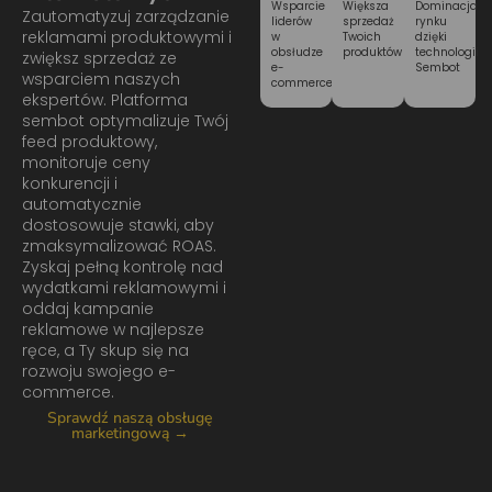
Dominacja
Wsparcie
Większa
Zautomatyzuj zarządzanie
rynku
liderów
sprzedaż
reklamami produktowymi i
dzięki
w
Twoich
technologii
obsłudze
produktów
zwiększ sprzedaż ze
Sembot
e-
wsparciem naszych
commerce
ekspertów. Platforma
sembot optymalizuje Twój
feed produktowy,
monitoruje ceny
konkurencji i
automatycznie
dostosowuje stawki, aby
zmaksymalizować ROAS.
Zyskaj pełną kontrolę nad
wydatkami reklamowymi i
oddaj kampanie
reklamowe w najlepsze
ręce, a Ty skup się na
rozwoju swojego e-
commerce.
Sprawdź naszą obsługę
marketingową →