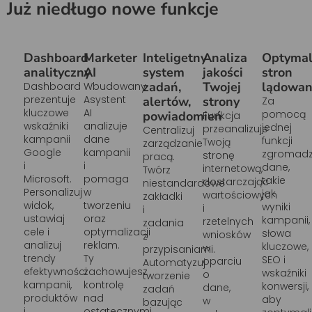
Już niedługo nowe funkcje
Dashboard
Marketer
Inteligetny
Analiza
Optymal
analityczny
AI
system
jakości
stron
zadań,
Twojej
lądowan
Dashboard
Wbudowany
prezentuje
Asystent
alertów,
strony
Za
kluczowe
AI
pomocą
powiadomień
Funkcja
wskaźniki
analizuje
jednej
przeanalizuje
Centralizuj
kampanii
dane
funkcji
Twoją
zarządzanie
Google
kampanii
zgromad
stronę
pracą.
i
i
dane,
internetową,
Twórz
Microsoft.
pomaga
takie
dostarczając
niestandardowe
Personalizuj
w
jak
wartościowych
zakładki
widok,
tworzeniu
wyniki
i
i
ustawiaj
oraz
kampanii,
rzetelnych
zadania
cele i
optymalizacji
słowa
wniosków
z
analizuj
reklam.
kluczowe,
w
przypisaniami.
trendy
Ty
SEO i
oparciu
Automatyzuj
efektywności
zachowujesz
wskaźniki
o
tworzenie
kampanii,
kontrolę
konwersji,
dane,
zadań
produktów
nad
aby
w
bazując
i
ostatecznymi