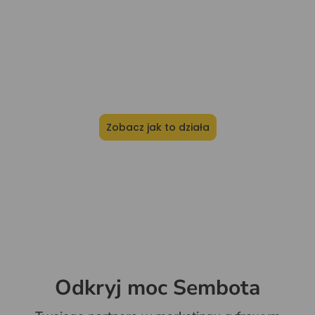
sklep online rośnie, a ja nie
muszę martwić się o marketing
— wszystko jest w rękach
specjalistów"
Zobacz jak to działa
Odkryj moc Sembota