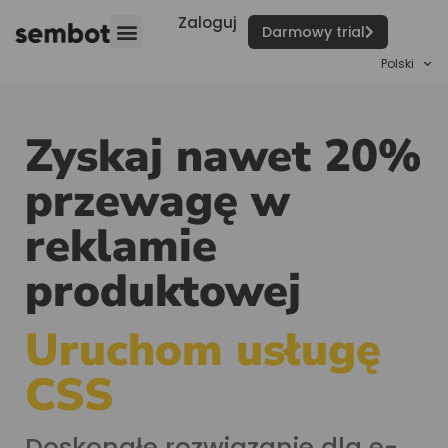
Zaloguj
Darmowy trial
Polski
Zyskaj nawet 20%
przewagę w
reklamie
produktowej
Uruchom usługę
CSS
Doskonałe rozwiązanie dla e-