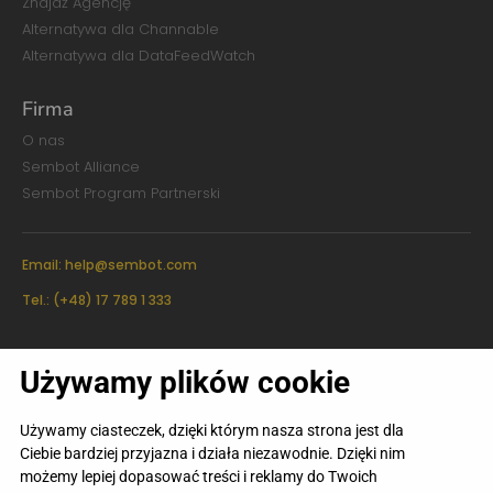
Znajdź Agencję
Alternatywa dla Channable
Alternatywa dla DataFeedWatch
Firma
O nas
Sembot Alliance
Sembot Program Partnerski
Email:
help@sembot.com
Tel.: (+48) 17 789 1 333
Sembot Sp. z o.o.
Używamy plików cookie
ul. Juliusza Słowackiego 24/1101,
35-060 Rzeszów
KRS 0000781855
REGON 383103542
Używamy ciasteczek, dzięki którym nasza strona jest dla
NIP 8133810819
Ciebie bardziej przyjazna i działa niezawodnie. Dzięki nim
możemy lepiej dopasować treści i reklamy do Twoich
Regulamin