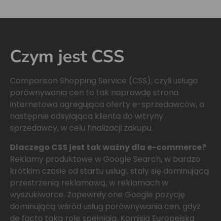
Czym jest CSS
Comparison Shopping Service (CSS), czyli usługa
porównywania cen to tak naprawdę strona
internetowa agregująca oferty e-sprzedawców, a
następnie odsyłająca klienta do witryny
sprzedawcy, w celu finalizacji zakupu.
Dlaczego CSS jest tak ważny dla e-commerce?
Reklamy produktowe w Google Search, w bardzo
krótkim czasie od startu usługi, stały się dominującą
przestrzenią reklamową, w reklamach w
wyszukiwarce. Zapewniły one Google pozycję
dominującą wśród usług porównywania cen, gdyż
de facto taką rolę spełniają. Komisja Europejska