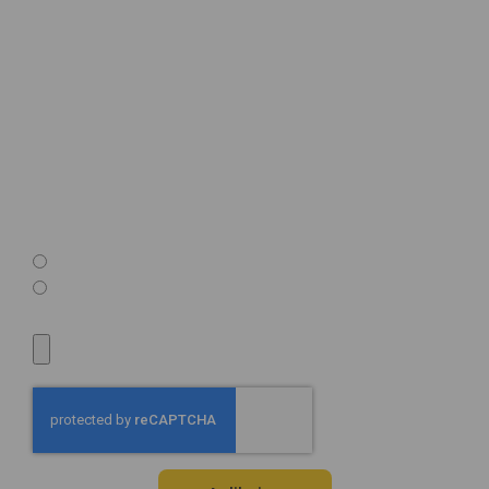
Imię
Twój e-mail
Numer telefonu
Interesuje mnie zatrudnienie w formie:
Umowa B2B
Umowa o pracę
Prześlij CV