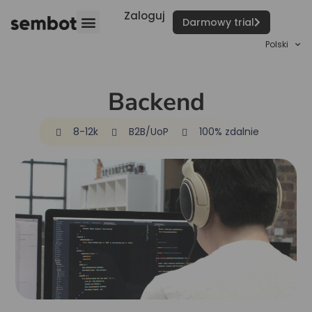
Zaloguj
Darmowy trial
Polski
Backend
8-12k
B2B/UoP
100% zdalnie