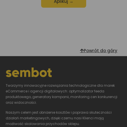
Aplikuj →
Wysyłając formularz wyrażasz zgodę na przetwarzanie
danych osobowych zgodnie z Polityką Prywatności.
Powrót do góry
Tworzymy innowacyjne
rozwiązania technologiczne dla marek
eCommerce i agencji digitalowych: optymalizator feeda
produktowego, generatory kampanii, monitoring cen konkurencji
oraz widoczności.
Naszym celem jest obniżenie kosztów i poprawa skuteczności
działań marketingowych, dzięki czemu nasi Klienci mają
możliwość skalowania przychodów sklepu.