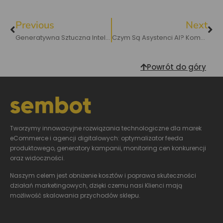
Previous
Next
Generatywna Sztuczna Inteligencja W E-Commerce: Rewolucja W Zakupach Online
Czym Są Asystenci AI? Kompendium Wiedzy
Powrót do góry
Tworzymy innowacyjne
rozwiązania technologiczne dla marek
eCommerce i agencji digitalowych: optymalizator feeda
produktowego, generatory kampanii, monitoring cen konkurencji
oraz widoczności.
Naszym celem jest obniżenie kosztów i poprawa skuteczności
działań marketingowych, dzięki czemu nasi Klienci mają
możliwość skalowania przychodów sklepu.