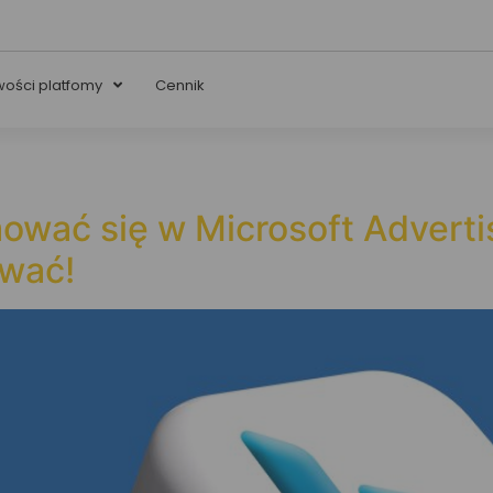
wości platfomy
Cennik
wać się w Microsoft Advertis
ować!