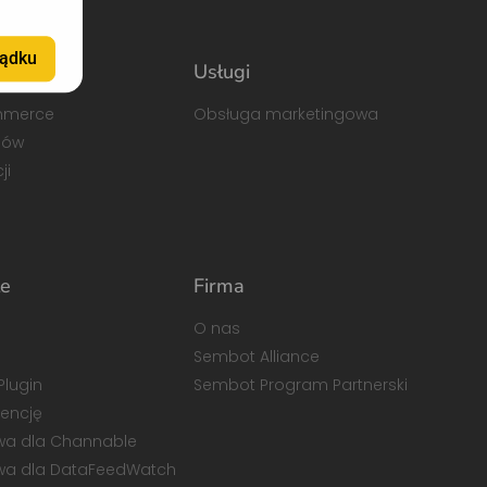
ądku
o
Usługi
mmerce
Obsługa marketingowa
dów
ji
łe
Firma
O nas
Sembot Alliance
Plugin
Sembot Program Partnerski
gencję
ywa dla Channable
ywa dla DataFeedWatch