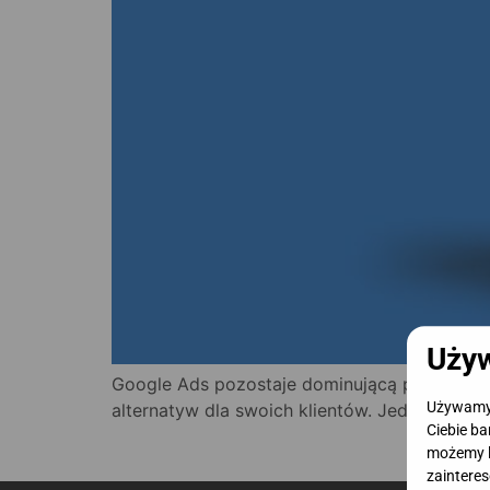
Używ
Google Ads pozostaje dominującą platformą 
Używamy c
alternatyw dla swoich klientów. Jedną z obiec
Ciebie ba
możemy l
zainteres