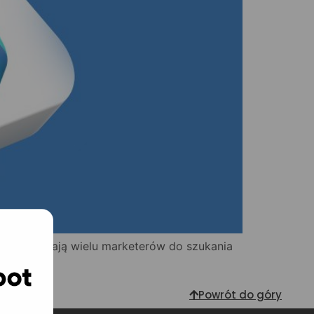
PC skłaniają wielu marketerów do szukania
Powrót do góry