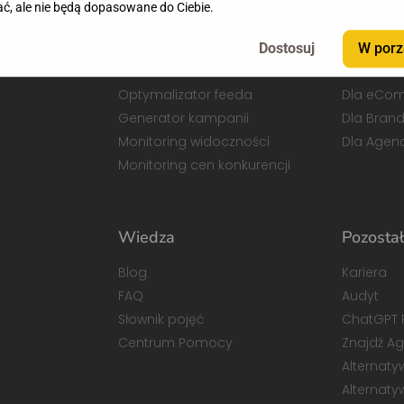
ć, ale nie będą dopasowane do Ciebie.
W porz
Funkcje
Dla kog
Optymalizator feeda
Dla eCo
Generator kampanii
Dla Bran
Monitoring widoczności
Dla Agenc
Monitoring cen konkurencji
Wiedza
Pozosta
Blog
Kariera
FAQ
Audyt
Słownik pojęć
ChatGPT 
Centrum Pomocy
Znajdź A
Alternat
Alternat