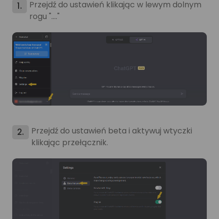
Przejdź do ustawień klikając w lewym dolnym
1.
rogu "...."
Przejdź do ustawień beta i aktywuj wtyczki
2.
klikając przełącznik.