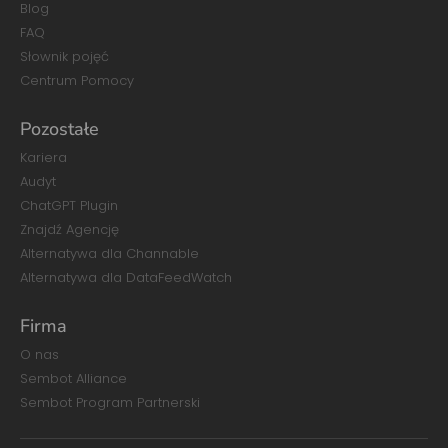
Blog
FAQ
Słownik pojęć
Centrum Pomocy
Pozostałe
Kariera
Audyt
ChatGPT Plugin
Znajdź Agencję
Alternatywa dla Channable
Alternatywa dla DataFeedWatch
Firma
O nas
Sembot Alliance
Sembot Program Partnerski