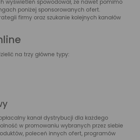
ych wyświetleń spowodował, że nawet pomimo
ingach poniżej sponsorowanych ofert.
trategii firmy oraz szukanie kolejnych kanałów
nline
ielić na trzy główne typy:
wy
 opłacalny kanał dystrybucji dla każdego
wolność w promowaniu wybranych przez siebie
oduktów, poleceń innych ofert, programów