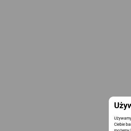
Używ
Używamy c
Ciebie ba
możemy l