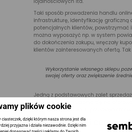
lojalnościowych itd.
Taki sposób prowadzenia handlu online
infrastrukturę, identyfikację graficzn
potencjalnych klientów, powstrzymać i
można wyposażyć np. w system powia
do dokończenia zakupu, wręczały kupo
klientów zainteresowanych ofertą. Tak 
Wykorzystanie własnego sklepu poz
swojej oferty oraz zwiększenie średn
Jedną z podstawowych zalet sprzedaży 
Sprawia to, że skupienie się na oferow
amy plików cookie
jest priorytetem wielu przedsiębiorców
Porównywarki cenowe
iasteczek, dzięki którym nasza strona jest dla
rdziej przyjazna i działa niezawodnie. Dzięki nim
epiej dopasować treści i reklamy do Twoich