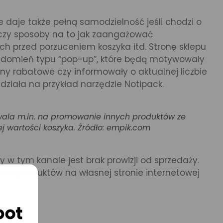
 daje także pełną samodzielność jeśli chodzi o
ą czy sposoby na to jak zaangażować
ch przed porzuceniem koszyka itd. Stronę sklepu
domień typu “pop-up”, które będą motywowały
ny rabatowe czy informowały o aktualnej liczbie
działa na przykład narzędzie Notipack.
wala m.in. na promowanie innych produktów ze
iej wartości koszyka. Źródło: empik.com
w tym kanale jest brak prowizji od sprzedaży.
aniu produktów na własnej stronie internetowej
.