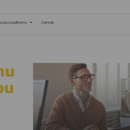
wości platfomy
Cennik
hu
pu