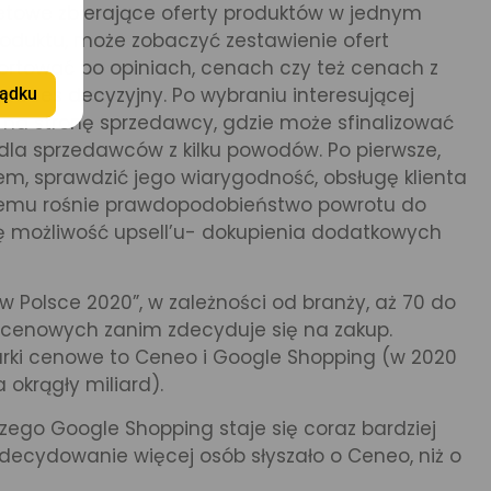
etowe zbierające oferty produktów w jednym
roduktu, może zobaczyć zestawienie ofert
ortować po opiniach, cenach czy też cenach z
 proces decyzyjny. Po wybraniu interesującej
ądku
y na stronę sprzedawcy, gdzie może sfinalizować
 dla sprzedawców z kilku powodów. Po pierwsze,
pem, sprawdzić jego wiarygodność, obsługę klienta
i temu rośnie prawdopodobieństwo powrotu do
ę możliwość upsell’u- dokupienia dodatkowych
olsce 2020”, w zależności od branży, aż 70 do
 cenowych zanim zdecyduje się na zakup.
rki cenowe to Ceneo i Google Shopping (w 2020
 okrągły miliard).
go Google Shopping staje się coraz bardziej
decydowanie więcej osób słyszało o Ceneo, niż o