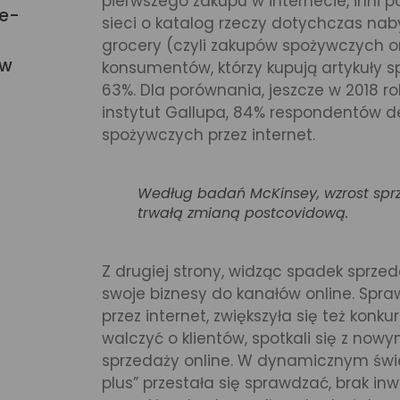
pierwszego zakupu w internecie, inni
 e-
sieci o katalog rzeczy dotychczas nab
grocery (czyli zakupów spożywczych o
 w
konsumentów, którzy kupują artykuły s
63%. Dla porównania, jeszcze w 2018 r
instytut Gallupa, 84% respondentów de
spożywczych przez internet.
Według badań McKinsey, wzrost sprz
trwałą zmianą postcovidową.
Z drugiej strony, widząc spadek sprzed
swoje biznesy do kanałów online. Spra
przez internet, zwiększyła się też konk
walczyć o klientów, spotkali się z no
sprzedaży online. W dynamicznym świ
plus” przestała się sprawdzać, brak inw