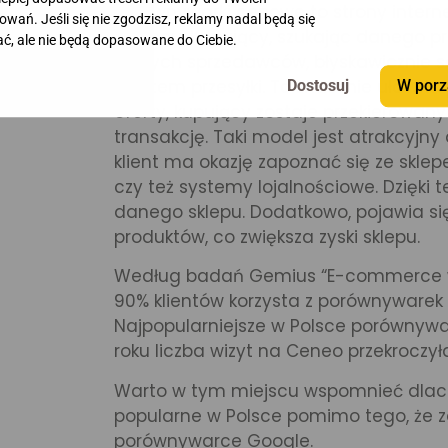
Porównywarki cenowe to strony intern
owań. Jeśli się nie zgodzisz, reklamy nadal będą się
miejscu. Kupujący, szukając danego p
ć, ale nie będą dopasowane do Ciebie.
różnych sprzedawców, błyskawicznie s
kosztem przesyłki. To znacznie ułatwia
W porz
oferty, kupujący zostaje przekierowan
transakcję. Taki model jest atrakcyjny
klient ma okazję zapoznać się ze skle
czy też systemy lojalnościowe. Dzięk
danego sklepu. Dodatkowo, pojawia si
produktów, co zwiększa zyski sklepu.
Według badań Gemius “E-commerce w P
90% klientów korzysta z porównywarek
Najpopularniejsze w Polsce porównywa
roku liczba wizyt na Ceneo przekroczyła
Warto w tym miejscu wspomnieć dlacze
popularne w Polsce pomimo tego, że z
porównywarce Google.