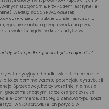
 poszerzyli asortyment produktów kupowanych w
ywanych stacjonarnie. Przykładem jest rynek e-
nline). Według badań PwC, odsetek
pożywcze w sieci w trakcie pandemii, wzrósł o
oku, zgodnie z ankietą przeprowadzoną przez
klarowało, że nigdy nie kupiło artykułów
edaży w kategorii e-grocery będzie najbardziej
aży w tradycyjnym handlu, wiele firm przeniosło
wiło to, że pomimo wzrostu potencjału dystrybucji
urencja. Sprzedawcy, którzy wcześniej nie musieli
wymi graczami chcącymi także czerpać zyski ze
ecie e-commerce, strategia cenowa typu “koszt
estycji w SEO sprawił, że ich pozycja w