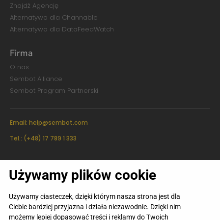
Znajdź Agencję
Alternatywa dla Channable
Alternatywa dla DataFeedWatch
Firma
O nas
Sembot Alliance
Sembot Program Partnerski
Email:
help@sembot.com
Tel.: (+48) 17 789 1 333
Sembot Sp. z o.o.
Używamy plików cookie
ul. Juliusza Słowackiego 24/1101,
35-060 Rzeszów
KRS 0000781855
REGON 383103542
Używamy ciasteczek, dzięki którym nasza strona jest dla
NIP 8133810819
Ciebie bardziej przyjazna i działa niezawodnie. Dzięki nim
możemy lepiej dopasować treści i reklamy do Twoich
Regulamin