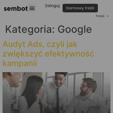
Zaloguj
Darmowy trial
Polski
Kategoria:
Google
Audyt Ads, czyli jak
zwiększyć efektywność
kampanii