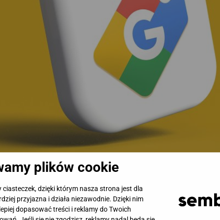
amy plików cookie
lamowy w CSS – CSS PLA (Comparison Shopping Services P
gencji performance, specjalistów PPC i partnerów afiliacy
iasteczek, dzięki którym nasza strona jest dla
 czym dokładnie polega?
rdziej przyjazna i działa niezawodnie. Dzięki nim
epiej dopasować treści i reklamy do Twoich
owań. Jeśli się nie zgodzisz, reklamy nadal będą się