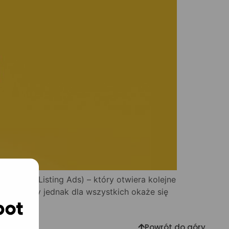
roduct Listing Ads) – który otwiera kolejne
jnych. Czy jednak dla wszystkich okaże się
Powrót do góry