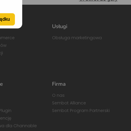
ądku
o
Usługi
mmerce
Obsługa marketingowa
dów
ji
łe
Firma
O nas
Sembot Alliance
Plugin
Sembot Program Partnerski
gencję
ywa dla Channable