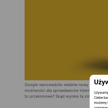
Używ
Google wprowadziło właśnie nowy format rek
możliwości dla sprzedawców internetowych, a
Używamy c
to przełomowe? Skąd wynika ta zmiana? Na
Ciebie ba
możemy l
zainteres