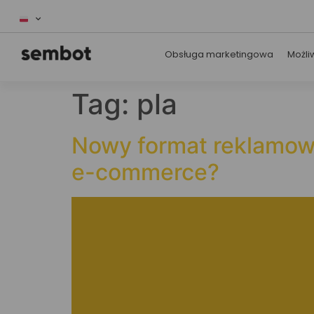
Obsługa marketingowa
Możli
Tag:
pla
Nowy format reklamow
e-commerce?