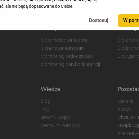
ć, ale nie będą dopasowane do Ciebie.
W porz
Funkcje
Dla kog
Optymalizator feeda
Dla eCo
Generator kampanii
Dla Bran
Monitoring widoczności
Dla Agenc
Monitoring cen konkurencji
Wiedza
Pozosta
Blog
Kariera
FAQ
Audyt
Słownik pojęć
ChatGPT 
Centrum Pomocy
Znajdź A
Alternat