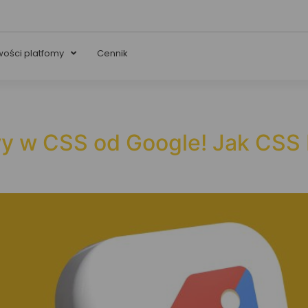
wości platfomy
Cennik
y w CSS od Google! Jak CSS 