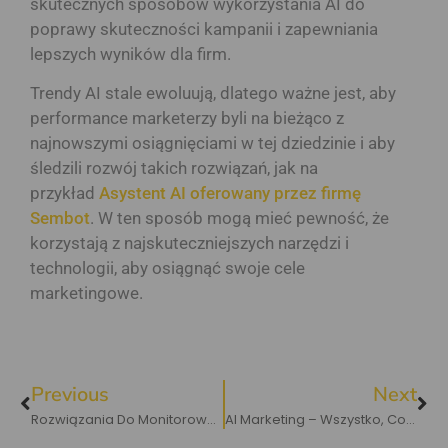
skutecznych sposobów wykorzystania AI do
poprawy skuteczności kampanii i zapewniania
lepszych wyników dla firm.
Trendy AI stale ewoluują, dlatego ważne jest, aby
performance marketerzy byli na bieżąco z
najnowszymi osiągnięciami w tej dziedzinie i aby
śledzili rozwój takich rozwiązań, jak na
przykład
Asystent AI oferowany przez firmę
Sembot
. W ten sposób mogą mieć pewność, że
korzystają z najskuteczniejszych narzędzi i
technologii, aby osiągnąć swoje cele
marketingowe.
Previous
Next
Rozwiązania Do Monitorowania Cen: Różnice Między Google Merchant Center A Sembotem
AI Marketing – Wszystko, Co Musisz Wiedzieć O Duecie Marketingu I Sztucznej Inteligencji